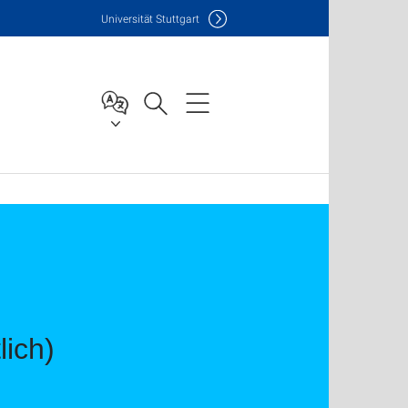
Uni
versität Stuttgart
lich)